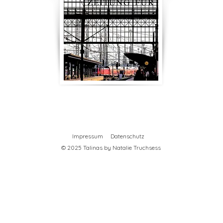
Impressum
Datenschutz
© 2025 Talinas by Natalie Truchsess