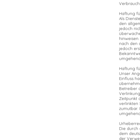
Verbrauche
Haftung fü
Als Dienst
den allgem
jedoch nic
überwachen
hinweisen.
nach den a
jedoch ers
Bekanntwe
umgehend 
Haftung fü
Unser Ange
Einfluss h
übernehmen
Betreiber 
Verlinkung
Zeitpunkt 
verlinkten
zumutbar. 
umgehend 
Urheberre
Die durch 
dem deutsc
der Verwer