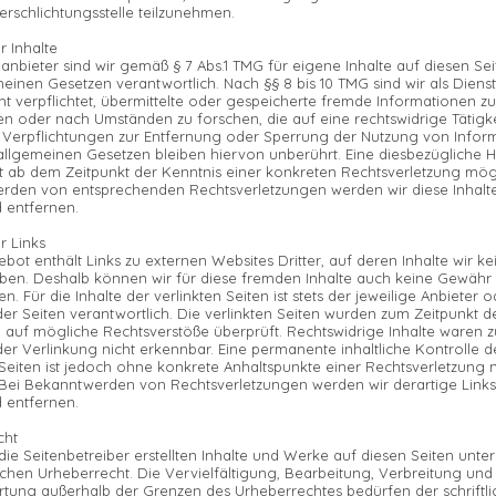
rschlichtungsstelle teilzunehmen.
r Inhalte
eanbieter sind wir gemäß § 7 Abs.1 TMG für eigene Inhalte auf diesen Se
einen Gesetzen verantwortlich. Nach §§ 8 bis 10 TMG sind wir als Diens
ht verpflichtet, übermittelte oder gespeicherte fremde Informationen zu
 oder nach Umständen zu forschen, die auf eine rechtswidrige Tätigke
 Verpflichtungen zur Entfernung oder Sperrung der Nutzung von Infor
llgemeinen Gesetzen bleiben hiervon unberührt. Eine diesbezügliche H
t ab dem Zeitpunkt der Kenntnis einer konkreten Rechtsverletzung mögl
rden von entsprechenden Rechtsverletzungen werden wir diese Inhalt
entfernen.
r Links
bot enthält Links zu externen Websites Dritter, auf deren Inhalte wir ke
aben. Deshalb können wir für diese fremden Inhalte auch keine Gewähr
. Für die Inhalte der verlinkten Seiten ist stets der jeweilige Anbieter o
der Seiten verantwortlich. Die verlinkten Seiten wurden zum Zeitpunkt d
 auf mögliche Rechtsverstöße überprüft. Rechtswidrige Inhalte waren 
der Verlinkung nicht erkennbar. Eine permanente inhaltliche Kontrolle d
 Seiten ist jedoch ohne konkrete Anhaltspunkte einer Rechtsverletzung n
Bei Bekanntwerden von Rechtsverletzungen werden wir derartige Links
entfernen.
cht
die Seitenbetreiber erstellten Inhalte und Werke auf diesen Seiten unte
hen Urheberrecht. Die Vervielfältigung, Bearbeitung, Verbreitung und 
tung außerhalb der Grenzen des Urheberrechtes bedürfen der schriftl