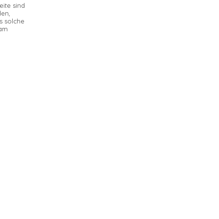
ite sind
den,
s solche
sam