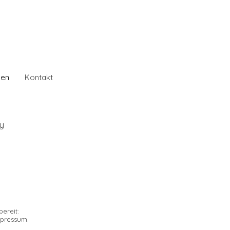
gen
Kontakt
hy
ereit:
mpressum.