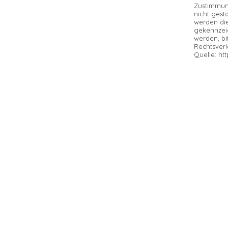
Zustimmung
nicht gesta
werden die
gekennzeic
werden, b
Rechtsverl
Quelle:
ht