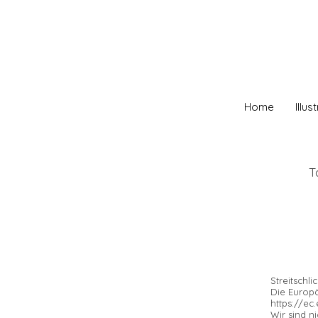
Home
Illu
T
Streitschli
Die Europä
https://e
Wir sind n