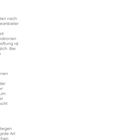
iten nach
teanbieter
it
mationen
aftung ist
ich. Bei
e
inen
der
er
zum
er
icht
rliegen
jede Art
ichen