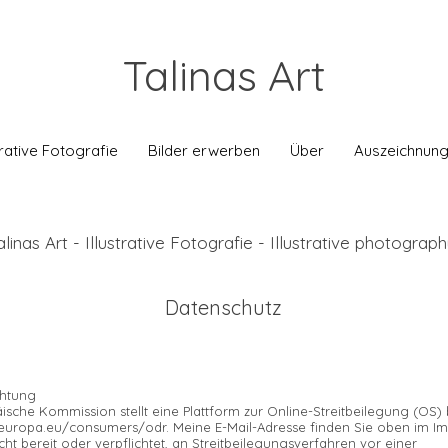
Talinas Art
strative Fotografie
Bilder erwerben
Über
Auszeichnun
alinas Art -
Illustrative Fotografie - Illustrative photograp
Datenschutz
chtung
ische Kommission stellt eine Plattform zur Online-Streitbeilegung (OS) b
c.europa.eu/consumers/odr.
Meine E-Mail-Adresse finden Sie oben im I
icht bereit oder verpflichtet, an Streitbeilegungsverfahren vor einer